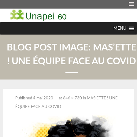
MENU
BLOG POST IMAGE:
MAS’ETTE
! UNE ÉQUIPE FACE AU COVID
Published
4 mai 2020
at
646 × 730
in
MAS’ETTE ! UNE
ÉQUIPE FACE AU COVID