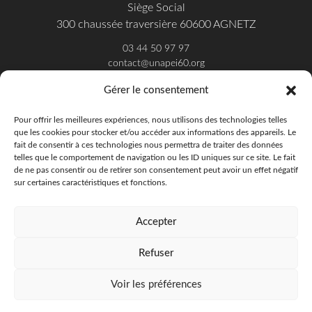
Siège Social
300 chaussée traversière 60600 AGNETZ
03 44 50 97 97
contact@unapei60.org
Gérer le consentement
SUIVEZ-NOUS SUR FACEBOOK
Pour offrir les meilleures expériences, nous utilisons des technologies telles
que les cookies pour stocker et/ou accéder aux informations des appareils. Le
fait de consentir à ces technologies nous permettra de traiter des données
telles que le comportement de navigation ou les ID uniques sur ce site. Le fait
de ne pas consentir ou de retirer son consentement peut avoir un effet négatif
sur certaines caractéristiques et fonctions.
Accepter
Refuser
Unapei de l'Oise - 2018
Offres d'emploi
Presse
Publications
Voir les préférences
Politique de confidentialité
Mentions légales