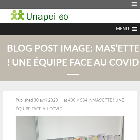
MENU
BLOG POST IMAGE:
MAS’ETTE
! UNE ÉQUIPE FACE AU COVID
Published
30 avril 2020
at
400 × 534
in
MAS’ETTE ! UNE
ÉQUIPE FACE AU COVID