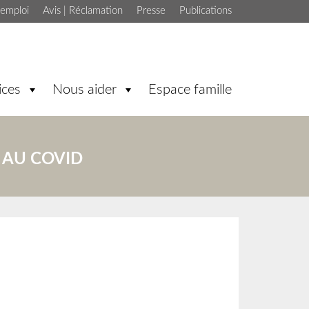
'emploi
Avis | Réclamation
Presse
Publications
ices
Nous aider
Espace famille
E AU COVID