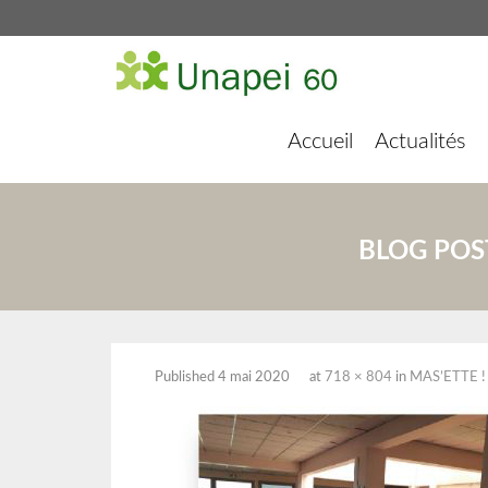
Accueil
Actualités
BLOG POS
Published
4 mai 2020
at
718 × 804
in
MAS’ETTE 