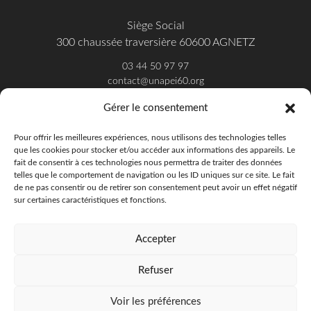
Siège Social
300 chaussée traversière 60600 AGNETZ
03 44 50 97 97
contact@unapei60.org
Gérer le consentement
SUIVEZ-NOUS SUR FACEBOOK
Pour offrir les meilleures expériences, nous utilisons des technologies telles
que les cookies pour stocker et/ou accéder aux informations des appareils. Le
fait de consentir à ces technologies nous permettra de traiter des données
telles que le comportement de navigation ou les ID uniques sur ce site. Le fait
de ne pas consentir ou de retirer son consentement peut avoir un effet négatif
sur certaines caractéristiques et fonctions.
Accepter
Refuser
Unapei de l'Oise - 2018
Offres d'emploi
Presse
Publications
Voir les préférences