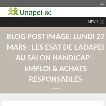
MENU
BLOG POST IMAGE:
LUNDI 27
MARS : LES ESAT DE L’ADAPEI
AU SALON HANDICAP –
EMPLOI & ACHATS
RESPONSABLES