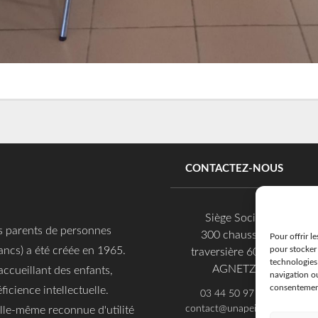
CONTACTEZ-NOUS
Siège Social
es parents de personnes
300 chaussée
Pour offrir l
ancs) a été créée en 1965.
pour stocker 
traversière 60600
technologies
AGNETZ
accueillant des enfants,
navigation ou
consentement 
ficience intellectuelle.
03 44 50 97 97
contact@unapei60.org
 elle-même reconnue d'utilité