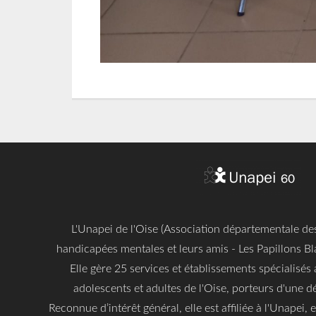
L'Unapei de l'Oise (Association départementale d
handicapées mentales et leurs amis - Les Papillons Bl
Elle gère 25 services et établissements spécialisés 
adolescents et adultes de l'Oise, porteurs d'une dé
Reconnue d’intérêt général, elle est affiliée à l'Unapei,