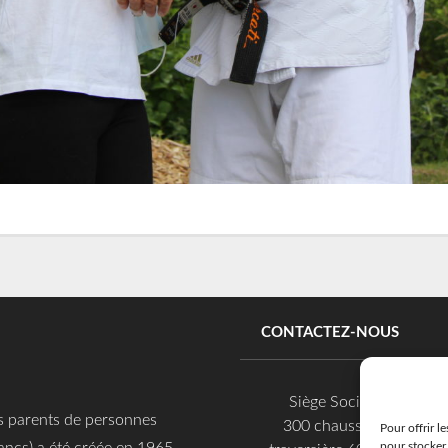
CONTACTEZ-NOUS
Siège Social
es parents de personnes
300 chaussée
Pour offrir l
ancs) a été créée en 1965.
pour stocker 