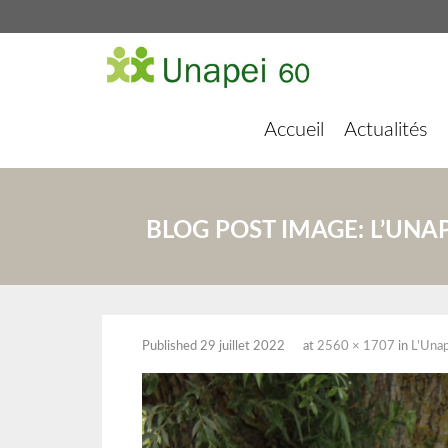
Accueil
Actualités
BLOG POST IMAGE:
L’UNA
Published
29 juillet 2022
at
2560 × 1707
in
L’Unap