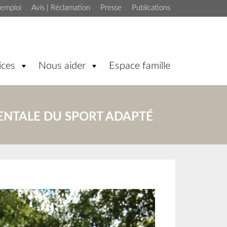
'emploi
Avis | Réclamation
Presse
Publications
ices
Nous aider
Espace famille
MENTALE DU SPORT ADAPTÉ