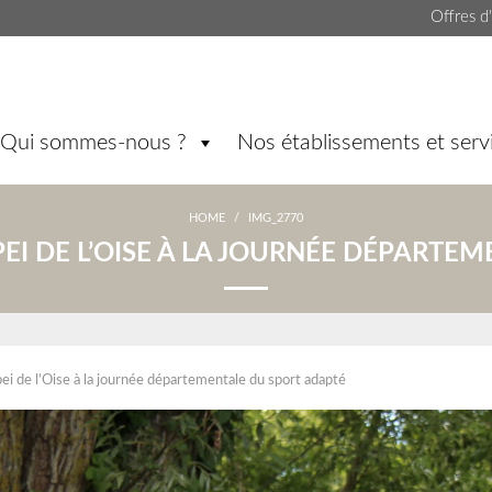
Offres d
Qui sommes-nous ?
Nos établissements et serv
HOME
/
IMG_2770
PEI DE L’OISE À LA JOURNÉE DÉPARTE
ei de l’Oise à la journée départementale du sport adapté