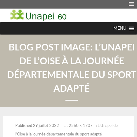
MENU
BLOG POST IMAGE:
L’UNAPEI
DE L’OISE À LA JOURNÉE
DÉPARTEMENTALE DU SPORT
ADAPTÉ
Published
29 juillet 2022
at
2560 × 1707
in
L’Unapei de
l’Oise à la journée départementale du sport adapté