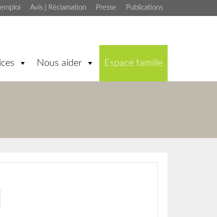
'emploi
Avis | Réclamation
Presse
Publications
ices
Nous aider
Espace famille