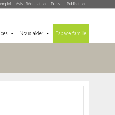
'emploi
Avis | Réclamation
Presse
Publications
ices
Nous aider
Espace famille