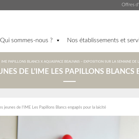
Offres d
Qui sommes-nous ?
Nos établissements et serv
IME PAPILLONS BLANCS X AQUASPACE BEAUVAIS – EXPOSITION SUR LA SEMAINE DE L
EUNES DE L’IME LES PAPILLONS BLANCS
es jeunes de l’IME Les Papillons Blancs engagés pour la laïcité