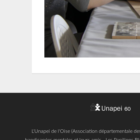
L'Unapei de l'Oise (Association départementale d
handicapées mentales et leurs amis - Les Papillons Bl