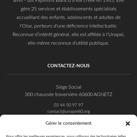
amis - Les Papillons Blancs) a été créée en 1965. Elle
gère 25 services et établissements spécialisés
accueillant des enfants, adolescents et adultes de
l'Oise, porteurs d'une déficience intellectuelle.
Reconnue d’intérêt général, elle est affiliée à l'Unapei,
elle-même reconnue d'utilité publique.
CONTACTEZ-NOUS
Siège Social
300 chaussée traversière 60600 AGNETZ
03 44 50 97 97
contact@unapei60.org
Gérer le consentement
SUIVEZ-NOUS SUR FACEBOOK
Pour offrir les meilleures expériences, nous utilisons des technologies telles