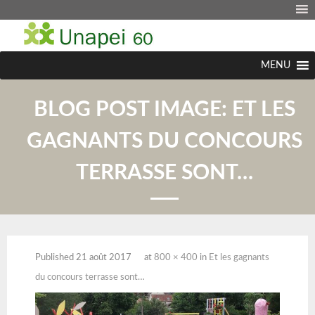
MENU
BLOG POST IMAGE:
ET LES
GAGNANTS DU CONCOURS
TERRASSE SONT…
Published
21 août 2017
at
800 × 400
in
Et les gagnants
du concours terrasse sont…