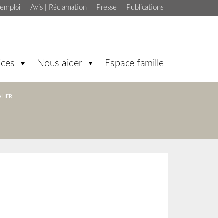
'emploi
Avis | Réclamation
Presse
Publications
ices
Nous aider
Espace famille
ALIER