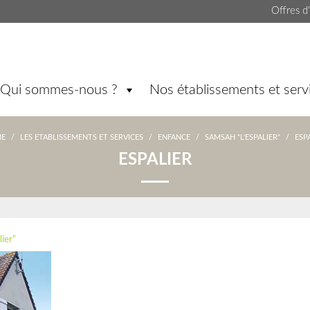
Offres d
Qui sommes-nous ?
Nos établissements et serv
E
/
LES ETABLISSEMENTS ET SERVICES
/
ENFANCE
/
SAMSAH "L'ESPALIER"
/
ESP
ESPALIER
ier”