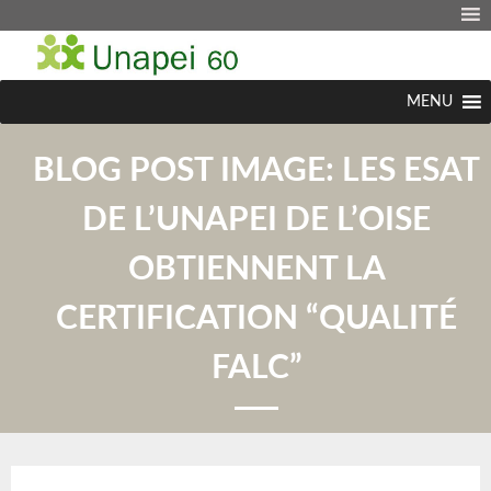
MENU
BLOG POST IMAGE:
LES ESAT
DE L’UNAPEI DE L’OISE
OBTIENNENT LA
CERTIFICATION “QUALITÉ
FALC”