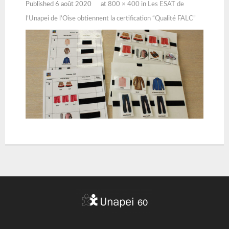
Published
6 août 2020
at
800 × 400
in
Les ESAT de
l’Unapei de l’Oise obtiennent la certification “Qualité FALC”