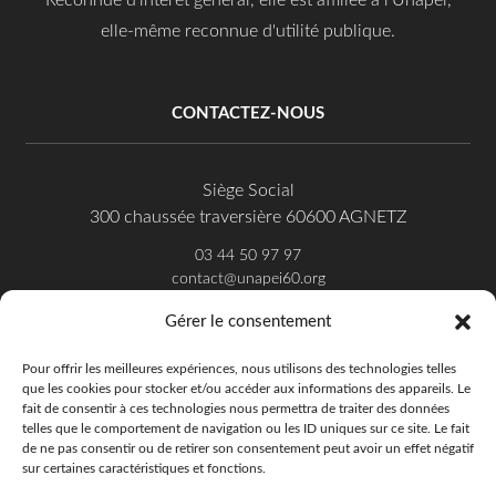
elle-même reconnue d'utilité publique.
CONTACTEZ-NOUS
Siège Social
300 chaussée traversière 60600 AGNETZ
03 44 50 97 97
contact@unapei60.org
Gérer le consentement
SUIVEZ-NOUS SUR FACEBOOK
Pour offrir les meilleures expériences, nous utilisons des technologies telles
que les cookies pour stocker et/ou accéder aux informations des appareils. Le
fait de consentir à ces technologies nous permettra de traiter des données
telles que le comportement de navigation ou les ID uniques sur ce site. Le fait
de ne pas consentir ou de retirer son consentement peut avoir un effet négatif
sur certaines caractéristiques et fonctions.