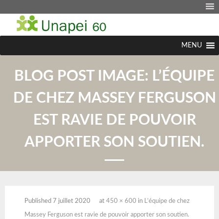
MENU
BLOG POST IMAGE:
L’ÉQUIPE
DE CHEZ MASSEY FERGUSON
EST RAVIE DE POUVOIR
APPORTER SON SOUTIEN.
Published
7 juillet 2020
at
450 × 600
in
L’équipe de chez
Massey Ferguson est ravie de pouvoir apporter son soutien.