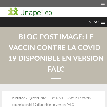
MENU
BLOG POST IMAGE:
LE
VACCIN CONTRE LA COVID-
19 DISPONIBLE EN VERSION
FALC
Published
20 janvier 2021
at
1654 × 2339
in
Le Vaccin
contre la covid-19 disponible en version FALC