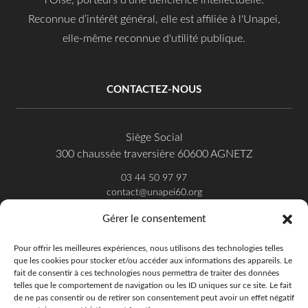
l'Oise, porteurs d'une déficience intellectuelle.
Reconnue d’intérêt général, elle est affiliée à l'Unapei,
elle-même reconnue d'utilité publique.
CONTACTEZ-NOUS
Siège Social
300 chaussée traversière 60600 AGNETZ
03 44 50 97 97
contact@unapei60.org
Gérer le consentement
SUIVEZ-NOUS SUR FACEBOOK
Pour offrir les meilleures expériences, nous utilisons des technologies telles
que les cookies pour stocker et/ou accéder aux informations des appareils. Le
fait de consentir à ces technologies nous permettra de traiter des données
telles que le comportement de navigation ou les ID uniques sur ce site. Le fait
de ne pas consentir ou de retirer son consentement peut avoir un effet négatif