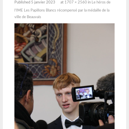
Published
5 janvier 2023
at
1707 × 2560
in
Le héros de
l’IME Les Papillons Blancs récompensé par la médaille de la
ville de Beauvais