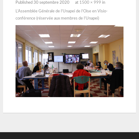
Published
30 septembre 2020
at
1500 × 999
in
L’Assemblée Générale de l’Unapei de l’Oise en Visio-
conférence (réservée aux membres de l’Unapei)