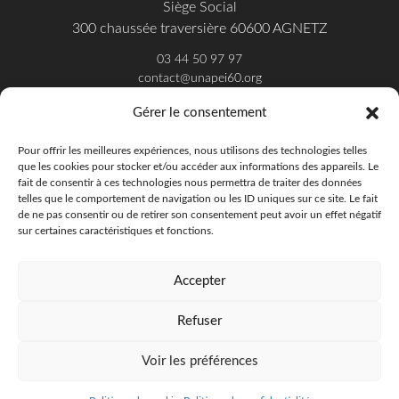
Siège Social
300 chaussée traversière 60600 AGNETZ
03 44 50 97 97
contact@unapei60.org
Gérer le consentement
SUIVEZ-NOUS SUR FACEBOOK
Pour offrir les meilleures expériences, nous utilisons des technologies telles
que les cookies pour stocker et/ou accéder aux informations des appareils. Le
fait de consentir à ces technologies nous permettra de traiter des données
telles que le comportement de navigation ou les ID uniques sur ce site. Le fait
de ne pas consentir ou de retirer son consentement peut avoir un effet négatif
sur certaines caractéristiques et fonctions.
Accepter
Refuser
Unapei de l'Oise - 2018
Offres d'emploi
Presse
Publications
Voir les préférences
Politique de confidentialité
Mentions légales