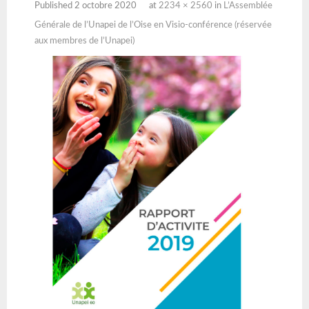
Published
2 octobre 2020
at
2234 × 2560
in
L’Assemblée
Générale de l’Unapei de l’Oise en Visio-conférence (réservée
aux membres de l’Unapei)