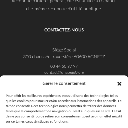
Reconnue d’intérêt général, elle est affiliée à l'Unapei,
elle-même reconnue d'utilité publique.
CONTACTEZ-NOUS
Siège Social
300 chaussée traversière 60600 AGNETZ
03 44 50 97 97
contact@unapei60.org
Gérer le consentement
SUIVEZ-NOUS SUR FACEBOOK
Pour offrir les meilleures expériences, nous utilisons des technologies telles
que les cookies pour stocker et/ou accéder aux informations des appareils. Le
fait de consentir à ces technologies nous permettra de traiter des données
telles que le comportement de navigation ou les ID uniques sur ce site. Le fait
de ne pas consentir ou de retirer son consentement peut avoir un effet négatif
sur certaines caractéristiques et fonctions.