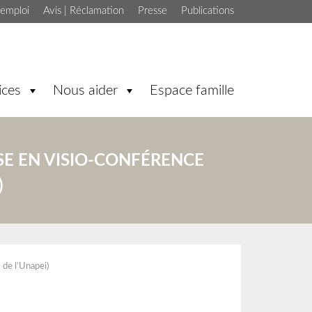
'emploi
Avis | Réclamation
Presse
Publications
ices
Nous aider
Espace famille
ISE EN VISIO-CONFÉRENCE
)
de l’Unapei)