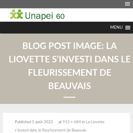
MENU
BLOG POST IMAGE:
LA
LIOVETTE S’INVESTI DANS LE
FLEURISSEMENT DE
BEAUVAIS
Published
5 août 2022
at
915 × 684
in
La Liovette
s’investi dans le fleurissement de Beauvais