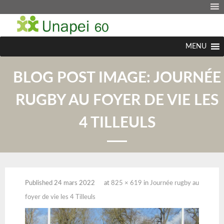
MENU
BLOG POST IMAGE:
JOURNÉE
RUGBY AU FOYER DE VIE LES
4 TILLEULS
Published
24 mars 2022
at
825 × 619
in
Journée rugby au
foyer de vie les 4 Tilleuls