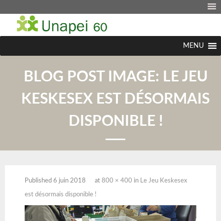
MENU
BLOG POST IMAGE:
LE JEU
KESKESEX EST DÉSORMAIS
DISPONIBLE !
Published
6 juin 2018
at
800 × 400
in
Le Jeu Keskesex
est désormais disponible !