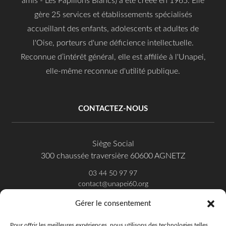
amis - Les Papillons Blancs) a été créée en 1965. Elle
gère 25 services et établissements spécialisés
accueillant des enfants, adolescents et adultes de
l'Oise, porteurs d'une déficience intellectuelle.
Reconnue d’intérêt général, elle est affiliée à l'Unapei,
elle-même reconnue d'utilité publique.
CONTACTEZ-NOUS
Siège Social
300 chaussée traversière 60600 AGNETZ
03 44 50 97 97
contact@unapei60.org
Gérer le consentement
SUIVEZ-NOUS SUR FACEBOOK
Pour offrir les meilleures expériences, nous utilisons des technologies telles