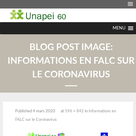
MENU
BLOG POST IMAGE:
INFORMATIONS EN FALC SUR
LE CORONAVIRUS
Published
4 mars 2020
at
596 × 842
in
Informations en
FALC sur le Coronavirus