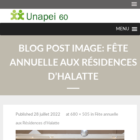
MENU
BLOG POST IMAGE:
FÊTE
ANNUELLE AUX RÉSIDENCES
D’HALATTE
Published
28 juillet 2022
at
680 × 505
in
Fête annuelle
aux Résidences d’Halatte