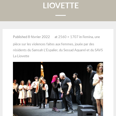
LIOVETTE
Published
8 février 2022
at
2560 × 1707
in
Femina, une
pièce sur les violences faites aux femmes, jouée par des
résidents du Samsah L’Espalier, du Sessad Aquarel et du SAVS
La Liovette