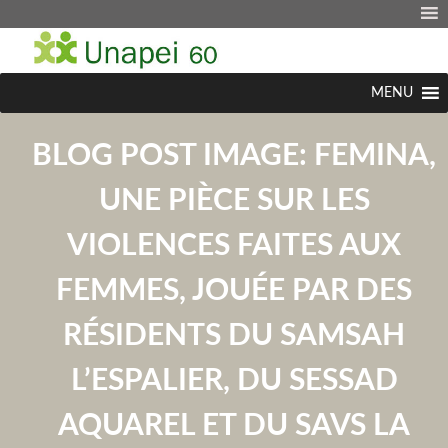
MENU
BLOG POST IMAGE:
FEMINA,
UNE PIÈCE SUR LES
VIOLENCES FAITES AUX
FEMMES, JOUÉE PAR DES
RÉSIDENTS DU SAMSAH
L’ESPALIER, DU SESSAD
AQUAREL ET DU SAVS LA