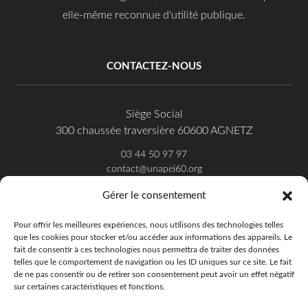
elle-même reconnue d'utilité publique.
CONTACTEZ-NOUS
Siège Social
300 chaussée traversière 60600 AGNETZ
03 44 50 97 97
contact@unapei60.org
Gérer le consentement
SUIVEZ-NOUS SUR FACEBOOK
Pour offrir les meilleures expériences, nous utilisons des technologies telles
que les cookies pour stocker et/ou accéder aux informations des appareils. Le
fait de consentir à ces technologies nous permettra de traiter des données
telles que le comportement de navigation ou les ID uniques sur ce site. Le fait
de ne pas consentir ou de retirer son consentement peut avoir un effet négatif
sur certaines caractéristiques et fonctions.