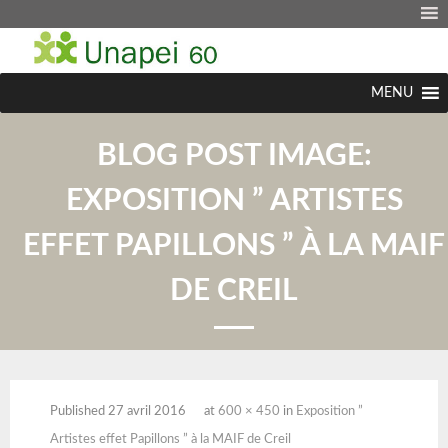
MENU
BLOG POST IMAGE:
EXPOSITION ” ARTISTES
EFFET PAPILLONS ” À LA MAIF
DE CREIL
Published
27 avril 2016
at
600 × 450
in
Exposition ”
Artistes effet Papillons ” à la MAIF de Creil