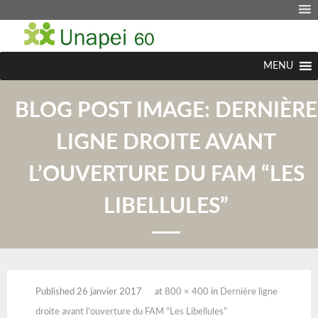
MENU
BLOG POST IMAGE:
DERNIÈRE
LIGNE DROITE AVANT
L’OUVERTURE DU FAM “LES
LIBELLULES”
Published
26 janvier 2017
at
800 × 400
in
Dernière ligne
droite avant l’ouverture du FAM “Les Libellules”