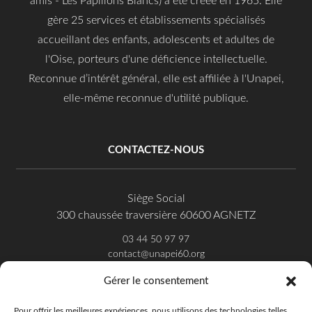
amis - Les Papillons Blancs) a été créée en 1965. Elle
gère 25 services et établissements spécialisés
accueillant des enfants, adolescents et adultes de
l'Oise, porteurs d'une déficience intellectuelle.
Reconnue d’intérêt général, elle est affiliée à l'Unapei,
elle-même reconnue d'utilité publique.
CONTACTEZ-NOUS
Siège Social
300 chaussée traversière 60600 AGNETZ
03 44 50 97 97
contact@unapei60.org
Gérer le consentement
SUIVEZ-NOUS SUR FACEBOOK
Pour offrir les meilleures expériences, nous utilisons des technologies telles