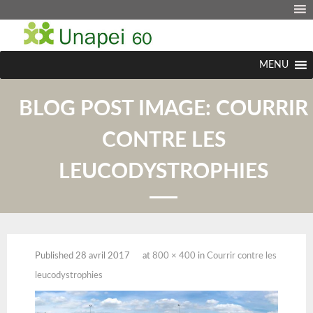
MENU
BLOG POST IMAGE:
COURRIR
CONTRE LES
LEUCODYSTROPHIES
Published
28 avril 2017
at
800 × 400
in
Courrir contre les
leucodystrophies