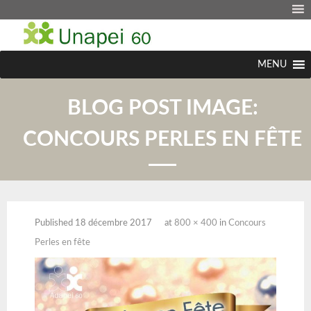
MENU
BLOG POST IMAGE:
CONCOURS PERLES EN FÊTE
Published
18 décembre 2017
at
800 × 400
in
Concours
Perles en fête