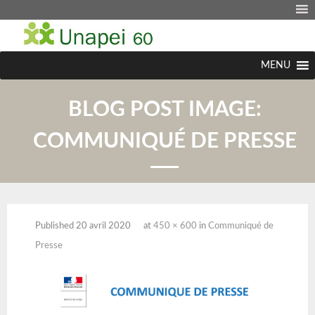
MENU
BLOG POST IMAGE:
COMMUNIQUÉ DE PRESSE
Published
20 avril 2020
at
450 × 600
in
Communiqué de
Presse