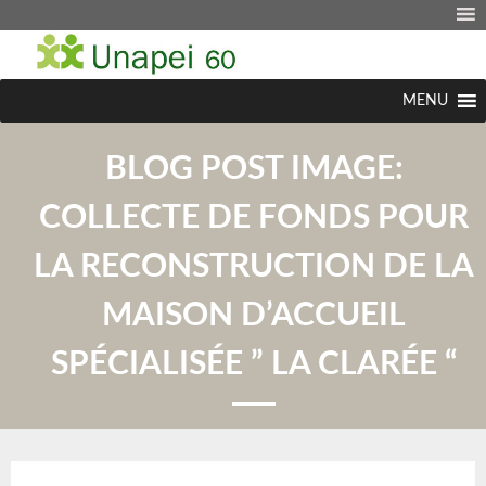
MENU
BLOG POST IMAGE:
COLLECTE DE FONDS POUR
LA RECONSTRUCTION DE LA
MAISON D’ACCUEIL
SPÉCIALISÉE ” LA CLARÉE “