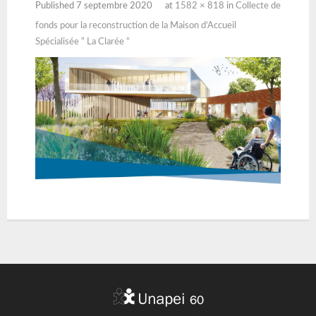
Published
7 septembre 2020
at
1582 × 818
in
Collecte de
fonds pour la reconstruction de la Maison d’Accueil
Spécialisée ” La Clarée “