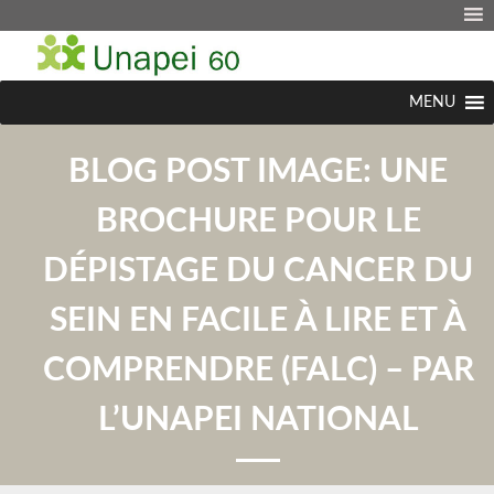
MENU
BLOG POST IMAGE:
UNE
BROCHURE POUR LE
DÉPISTAGE DU CANCER DU
SEIN EN FACILE À LIRE ET À
COMPRENDRE (FALC) – PAR
L’UNAPEI NATIONAL