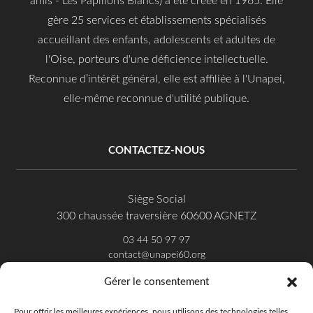
amis - Les Papillons Blancs) a été créée en 1965. Elle
gère 25 services et établissements spécialisés
accueillant des enfants, adolescents et adultes de
l'Oise, porteurs d'une déficience intellectuelle.
Reconnue d’intérêt général, elle est affiliée à l'Unapei,
elle-même reconnue d'utilité publique.
CONTACTEZ-NOUS
Siège Social
300 chaussée traversière 60600 AGNETZ
03 44 50 97 97
contact@unapei60.org
Gérer le consentement
SUIVEZ-NOUS SUR FACEBOOK
Pour offrir les meilleures expériences, nous utilisons des technologies telles