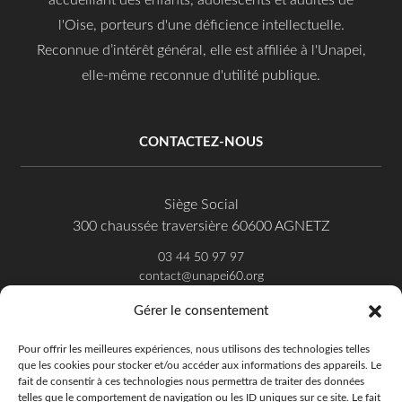
accueillant des enfants, adolescents et adultes de
l'Oise, porteurs d'une déficience intellectuelle.
Reconnue d’intérêt général, elle est affiliée à l'Unapei,
elle-même reconnue d'utilité publique.
CONTACTEZ-NOUS
Siège Social
300 chaussée traversière 60600 AGNETZ
03 44 50 97 97
contact@unapei60.org
Gérer le consentement
SUIVEZ-NOUS SUR FACEBOOK
Pour offrir les meilleures expériences, nous utilisons des technologies telles
que les cookies pour stocker et/ou accéder aux informations des appareils. Le
fait de consentir à ces technologies nous permettra de traiter des données
telles que le comportement de navigation ou les ID uniques sur ce site. Le fait